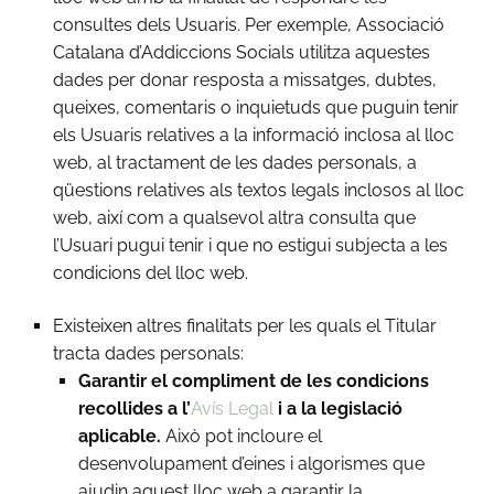
consultes dels Usuaris. Per exemple, Associació
Catalana d’Addiccions Socials utilitza aquestes
dades per donar resposta a missatges, dubtes,
queixes, comentaris o inquietuds que puguin tenir
els Usuaris relatives a la informació inclosa al lloc
web, al tractament de les dades personals, a
qüestions relatives als textos legals inclosos al lloc
web, així com a qualsevol altra consulta que
l’Usuari pugui tenir i que no estigui subjecta a les
condicions del lloc web.
Existeixen altres finalitats per les quals el Titular
tracta dades personals:
Garantir el compliment de les condicions
recollides a l’
Avís Legal
i a la legislació
aplicable.
Això pot incloure el
desenvolupament d’eines i algorismes que
ajudin aquest lloc web a garantir la