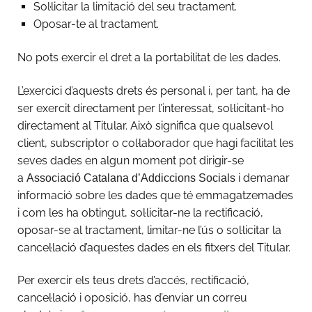
Sol·licitar la limitació del seu tractament.
Oposar-te al tractament.
No pots exercir el dret a la portabilitat de les dades.
L’exercici d’aquests drets és personal i, per tant, ha de
ser exercit directament per l’interessat, sol·licitant-ho
directament al Titular. Això significa que qualsevol
client, subscriptor o col·laborador que hagi facilitat les
seves dades en algun moment pot dirigir-se
a
i demanar
Associació Catalana d’Addiccions Socials
informació sobre les dades que té emmagatzemades
i com les ha obtingut, sol·licitar-ne la rectificació,
oposar-se al tractament, limitar-ne l’ús o sol·licitar la
cancel·lació d’aquestes dades en els fitxers del Titular.
Per exercir els teus drets d’accés, rectificació,
cancel·lació i oposició, has d’enviar un correu