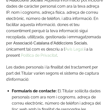
. Aquesta informació pot incloure
d’Addiccions Socials
dades de caràcter personal com ara la teva adreça
IP, nom i cognoms, adreça física, adreça de correu
electrònic, número de telèfon, i altra informació. En
facilitar aquesta informació, dones el teu
consentiment perquè la teva informació sigui
recopilada, utilitzada, gestionada i emmagatzemada
per
,
Associació Catalana d’Addiccions Socials
únicament tal com es descriu a l’
Avís Legal
i a la
present
Política de Privacitat
.
Les dades personals i la finalitat del tractament per
part del Titular varien segons el sistema de captura
d’informació:
Formularis de contacte:
El Titular sol·licita dades
personals com ara nom i cognoms, adreça de
correu electrònic, número de telèfon i adreça del
lloc web amb la finalitat de respondre les