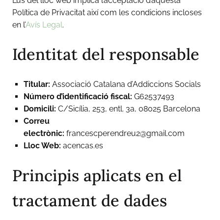
L’ús del lloc web implica l’acceptació d’aquesta
Política de Privacitat així com les condicions incloses
en l’
Avís Legal
.
Identitat del responsable
Titular:
Associació Catalana d’Addiccions Socials
Número d’identificació fiscal:
G62537493
Domicili:
C/Sicília, 253, entl. 3a, 08025 Barcelona
Correu
electrònic:
francescperendreu2@gmail.com
Lloc Web:
acencas.es
Principis aplicats en el
tractament de dades