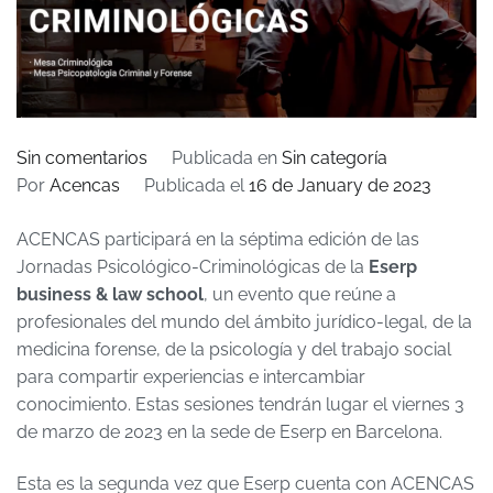
en
Sin comentarios
Publicada en
Sin categoría
Eserp
Por
Acencas
Publicada el
16 de January de 2023
vuelve
ACENCAS participará en la séptima edición de las
a
Jornadas Psicológico-Criminológicas de la
contar
Eserp
business & law school
con
, un evento que reúne a
profesionales del mundo del ámbito jurídico-legal, de la
ACENCAS
medicina forense, de la psicología y del trabajo social
para
para compartir experiencias e intercambiar
sus
conocimiento. Estas sesiones tendrán lugar el viernes 3
jornadas
de marzo de 2023 en la sede de Eserp en Barcelona.
Psicológico-
Criminológicas
Esta es la segunda vez que Eserp cuenta con ACENCAS