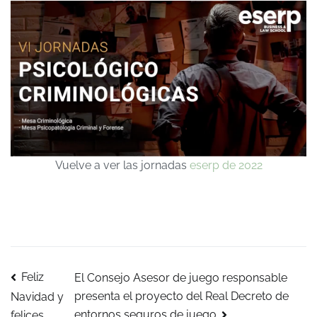
Vuelve a ver las jornadas
eserp de 2022
Post
Feliz
El Consejo Asesor de juego responsable
presenta el proyecto del Real Decreto de
Navidad y
entornos seguros de juego
felices